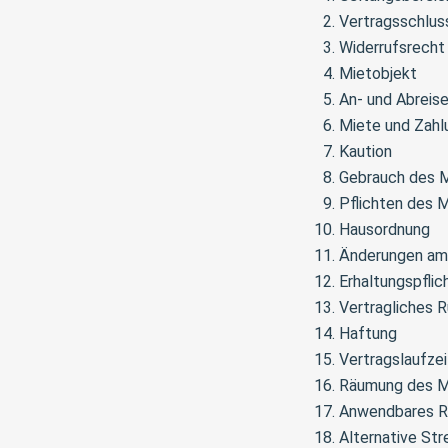
Vertragsschlus
Widerrufsrecht
Mietobjekt
An- und Abreis
Miete und Zah
Kaution
Gebrauch des M
Pflichten des M
Hausordnung
Änderungen am
Erhaltungspfli
Vertragliches R
Haftung
Vertragslaufzei
Räumung des M
Anwendbares R
Alternative Str