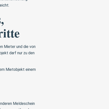
eicht.
,
itte
en Mieter und die von
jekt darf nur zu den
 dem Mietobjekt einem
sonderen Meldeschein