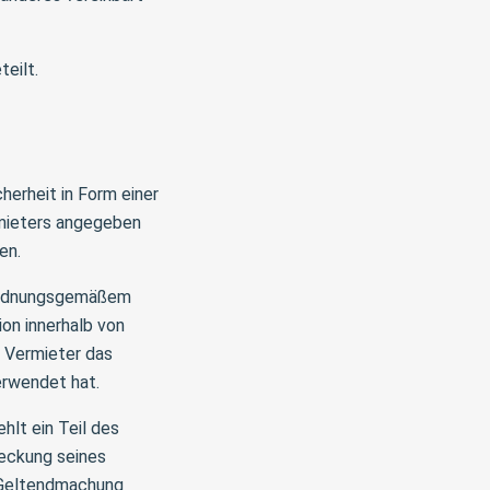
eilt.
herheit in Form einer
rmieters angegeben
en.
n ordnungsgemäßem
ion innerhalb von
r Vermieter das
erwendet hat.
lt ein Teil des
Deckung seines
e Geltendmachung