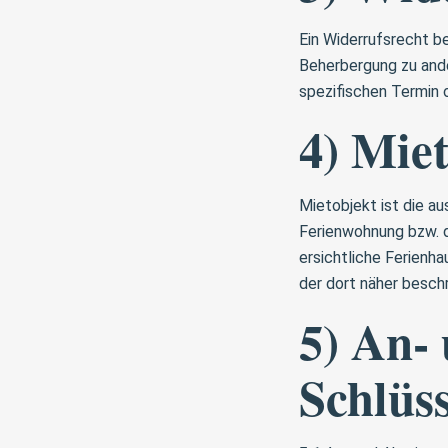
Ein Widerrufsrecht be
Beherbergung zu ande
spezifischen Termin 
4) Mie
Mietobjekt ist die a
Ferienwohnung bzw. d
ersichtliche Ferienh
der dort näher besch
5) An- 
Schlüs