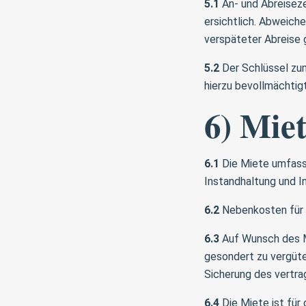
5.1
An- und Abreiseze
ersichtlich. Abweich
verspäteter Abreise 
5.2
Der Schlüssel zum
hierzu bevollmächtig
6) Mie
6.1
Die Miete umfasst
Instandhaltung und I
6.2
Nebenkosten für W
6.3
Auf Wunsch des M
gesondert zu vergüte
Sicherung des vertra
6.4
Die Miete ist für 