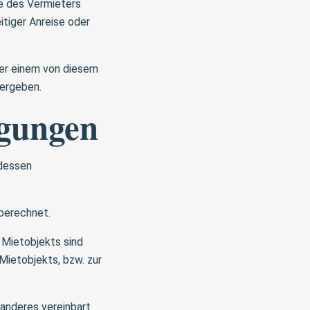
te des Vermieters
itiger Anreise oder
er einem von diesem
bergeben.
ngungen
 dessen
berechnet.
Mietobjekts sind
Mietobjekts, bzw. zur
 anderes vereinbart